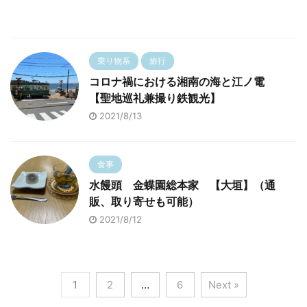
乗り物系
旅行
コロナ禍における湘南の海と江ノ電
【聖地巡礼兼撮り鉄観光】
2021/8/13
食事
水饅頭 金蝶園総本家 【大垣】（通
販、取り寄せも可能）
2021/8/12
1
2
…
6
Next »